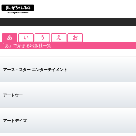
あ
い
う
え
お
「あ」で始まる出版社一覧
アース・スター エンターテイメント
アートウー
アートデイズ