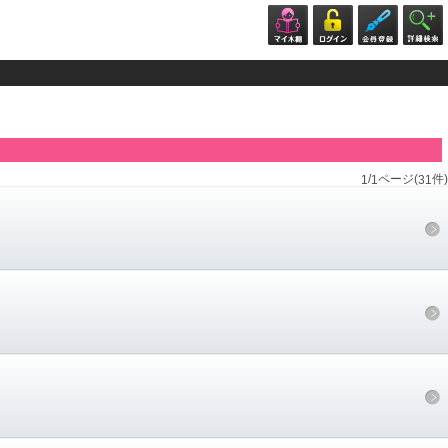
/
ページ(
件)
1
1
31