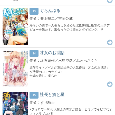
ぐらんぶる
13
井上堅二／吉岡公威
海沿いの街で一人暮らしを始めた北原伊織は衝撃の大学デ
ビューを果たす。出会ったのは美女とダイビング、そ
…
才女のお世話
14
坂石遊作／水島空彦／みわべさくら
原作ライトノベルが重版出来の人気作品「才女のお世話」
が待望のコミカライズ！
全編を通し、柔らか
…
社長と酒と星
15
ずり騎士
Xフォロワー60万人超えの奇才が贈る、ヒミツでイビツなオ
フィスラブコメ!!