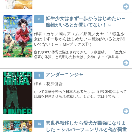
転生少女はまず一歩からはじめたい～
8
魔物がいるとか聞いてない！～
カヤ／岡村アユム／那流／カヤ（「転生少
女はまず一歩からはじめたい～魔物がいるとか聞
いてない！～」MFブックス刊）
疲れやすい体質に悩まされてきた一ノ蔵更紗。 「魔力が
必要な体質」と判明した彼女は、女神によって異世界
…
アンダーニンジャ
9
花沢健吾
かつて栄華を誇った日本の忍者たちは、戦後GHQによって
組織を解体させられ消滅した。しかし、実は今でも
…
異世界転移したら愛犬が最強になりま
10
した ～シルバーフェンリルと俺が異世