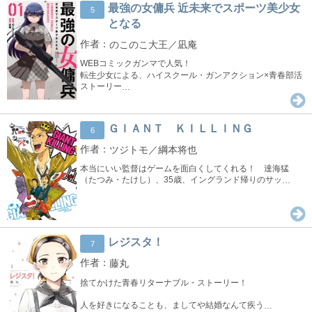
最強の女傭兵 近未来でスポーツ美少女
5
となる
のこのこ大王／凪庵
WEBコミックガンマで人気！
転生少女による、ハイスクール・ガンアクション×青春部活
ストーリー
…
ＧＩＡＮＴ ＫＩＬＬＩＮＧ
6
ツジトモ／綱本将也
本当にいい監督はゲームを面白くしてくれる！ 達海猛
（たつみ・たけし）、35歳、イングランド帰りのサッ
…
レジスタ！
7
藤丸
捨てかけた青春リターナブル・ストーリー！
人を好きになることも、ましてや結婚なんて疾う
…