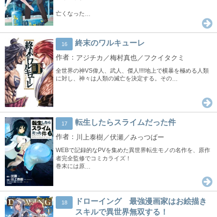
亡くなった
…
終末のワルキューレ
16
アジチカ／梅村真也／フクイタクミ
全世界の神VS偉人、武人、傑人!!!!地上で横暴を極める人類
に対し、神々は人類の滅亡を決定する。その
…
転生したらスライムだった件
17
川上泰樹／伏瀬／みっつばー
WEBで記録的なPVを集めた異世界転生モノの名作を、原作
者完全監修でコミカライズ！
巻末には原
…
ドローイング 最強漫画家はお絵描き
18
スキルで異世界無双する！