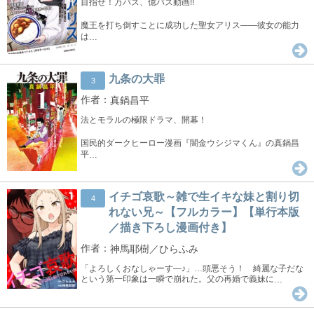
目指せ！万バズ、億バズ動画!!
魔王を打ち倒すことに成功した聖女アリス――彼女の能力
は
…
九条の大罪
3
真鍋昌平
法とモラルの極限ドラマ、開幕！
国民的ダークヒーロー漫画『闇金ウシジマくん』の真鍋昌
平
…
イチゴ哀歌～雑で生イキな妹と割り切
4
れない兄～【フルカラー】【単行本版
／描き下ろし漫画付き】
神馬耶樹／ひらふみ
「よろしくおなしゃーす―♪」…頭悪そう！ 綺麗な子だな
という第一印象は一瞬で崩れた。父の再婚で義妹に
…