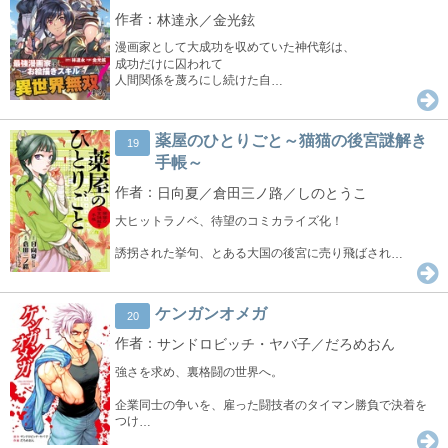
林達永／金光鉉
漫画家として大成功を収めていた神代彰は、
成功だけに囚われて
人間関係を蔑ろにし続けた自
…
薬屋のひとりごと～猫猫の後宮謎解き
19
手帳～
日向夏／倉田三ノ路／しのとうこ
大ヒットラノベ、待望のコミカライズ化！
誘拐された挙句、とある大国の後宮に売り飛ばされ
…
ケンガンオメガ
20
サンドロビッチ・ヤバ子／だろめおん
強さを求め、裏格闘の世界へ。
企業同士の争いを、雇った闘技者のタイマン勝負で決着を
つけ
…