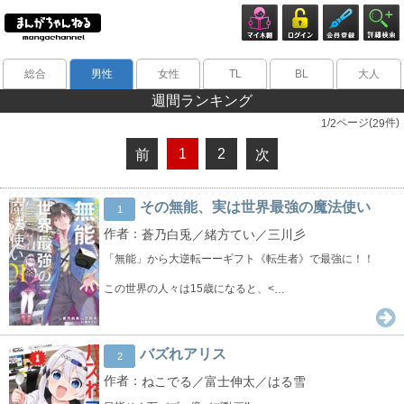
総合
男性
女性
TL
BL
大人
週間ランキング
/
ページ(
件)
1
2
29
1
2
前
次
その無能、実は世界最強の魔法使い
1
蒼乃白兎／緒方てい／三川彡
「無能」から大逆転ーーギフト《転生者》で最強に！！
この世界の人々は15歳になると、<
…
バズれアリス
2
ねこでる／富士伸太／はる雪