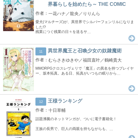
界暮らしを始めたら～ THE COMIC
一花ハナ／龍央／りりんら
愛犬(マルチーズ)が、異世界でシルバーフェンリルになりま
した!?
残業につぐ残業の日々を送るサ
…
異世界魔王と召喚少女の奴隷魔術
11
むらさきゆきや／福田直叶／鶴崎貴大
MMORPGクロスレヴェリで「魔王」の異名を持つプレイヤ
ー、坂本拓真。ある日、拓真がいつもの眠りから
…
王様ランキング
12
十日草輔
話題沸騰のネットマンガが、ついに電子書籍化！
王族の長男で、巨人の両親を持ちながらも、
…